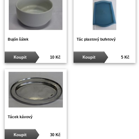
Bujón šálek
Tác plastový bufetový
Koupit
10 Kč
Koupit
5 Kč
Tácek kávový
Koupit
30 Kč