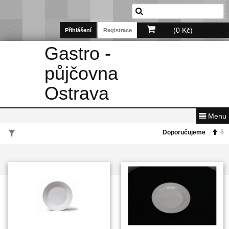
(0 Kč)
Přihlášení
Registrace
Gastro -
půjčovna
Ostrava
Menu
VYHLEDÁVÁNÍ PODLE PARAMETRŮ