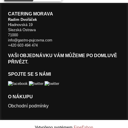
CATERING MORAVA
Radim Dvořáček
Hladnovská 19
Slezská Ostrava
71000
info@gastro-pujcovna.com
+420 603 494 474
VAŠI OBJEDNÁVKU VÁM MŮŽEME PO DOMLUVĚ
PŘIVÉZT.
SPOJTE SE S NÁMI
O NÁKUPU
Obchodní podmínky
Vytvořeno systémem
FineEshop