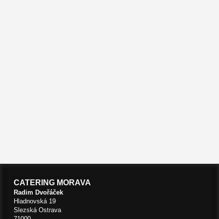
CATERING MORAVA
Radim Dvořáček
Hladnovská 19
Slezská Ostrava
71000