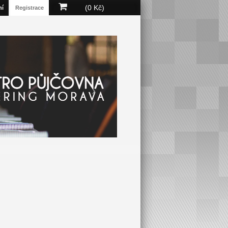
(0 Kč)
ní
Registrace