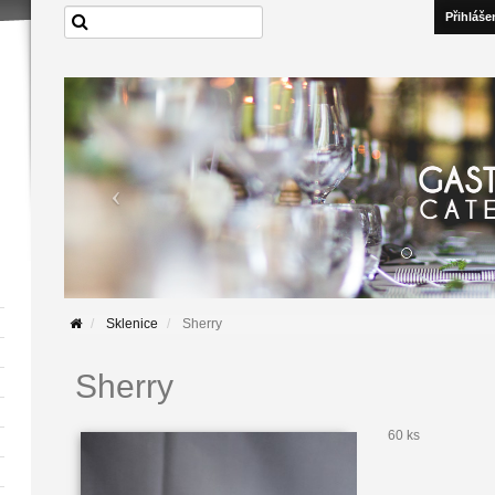
Přihláše
Sklenice
Sherry
Sherry
60 ks