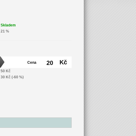
Skladem
21 %
Kč
20
Cena
50 Kč
30 Kč (-60 %)