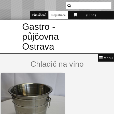
(0 Kč)
Přihlášení
Registrace
Gastro -
půjčovna
Ostrava
Menu
Chladič na víno